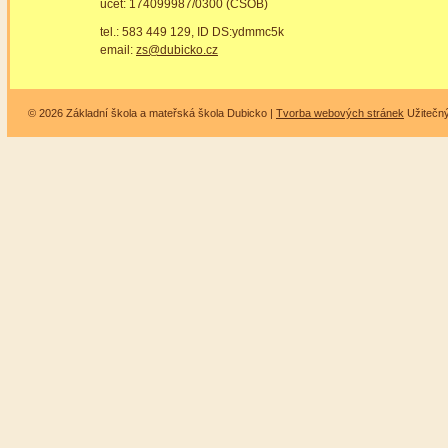
účet: 174099987/0300 (ČSOB)
tel.: 583 449 129, ID DS:ydmmc5k
email:
zs@dubicko.cz
© 2026 Základní škola a mateřská škola Dubicko |
Tvorba webových stránek
Užitečn