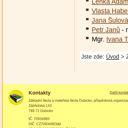
Lenka Adá
Vlasta Habe
Jana Šulov
Petr Janů
- 
Mgr.
Ivana T
Jste zde:
Úvod
> Z
Kontakty
Další konta
Základní škola a mateřská škola Dubicko, příspěvková organiza
Zábřežská 143
789 72 Dubicko
IČ: 70934983
DIČ: CZ70934983dd