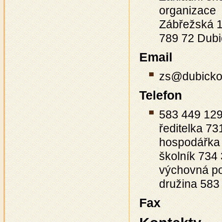
organizace
Zábřežská 
789 72 Dub
Email
zs@dubicko
Telefon
583 449 12
ředitelka 7
hospodářka
školník 734
výchovná p
družina 583
Fax