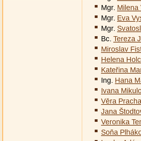
Mgr.
Milena
Mgr.
Eva Vy
Mgr.
Svatos
Bc.
Tereza 
Miroslav Fis
Helena Hol
Kateřina Ma
Ing.
Hana M
Ivana Mikul
Věra Prach
Jana Štodto
Veronika Te
Soňa Plhák