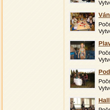
Vytv
Ván
Počet
Vytv
Pla
Počet
Vytv
Pod
Počet
Vytv
Hal
Počet