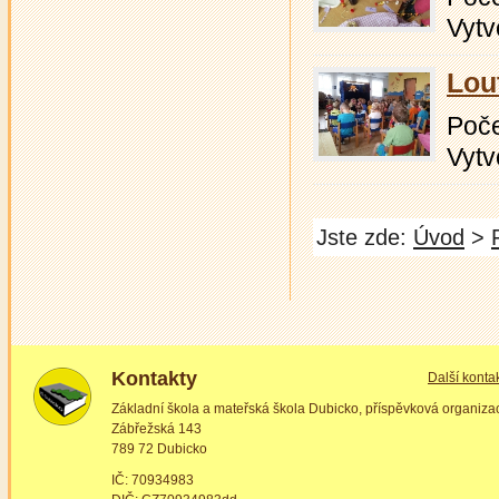
Vytv
Lou
Počet
Vytv
Jste zde:
Úvod
>
Kontakty
Další konta
Základní škola a mateřská škola Dubicko, příspěvková organiza
Zábřežská 143
789 72 Dubicko
IČ: 70934983