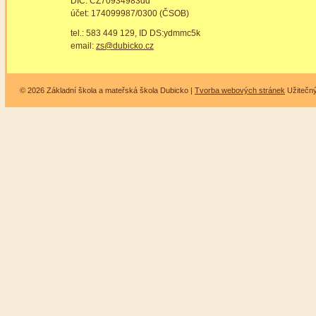
DIČ: CZ70934983dd
účet: 174099987/0300 (ČSOB)
tel.: 583 449 129, ID DS:ydmmc5k
email:
zs@dubicko.cz
© 2026 Základní škola a mateřská škola Dubicko |
Tvorba webových stránek
Užitečn