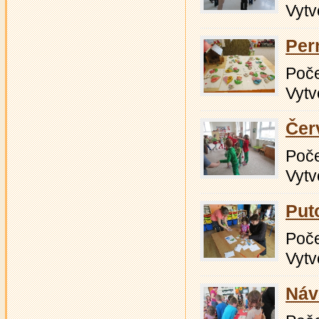
Vytv
Per
Počet
Vytv
Čer
Počet
Vytv
Put
Počet
Vytv
Návš