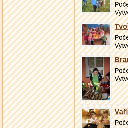
Počet
Vytv
Tvo
Počet
Vytv
Bra
Počet
Vytv
Vař
Počet