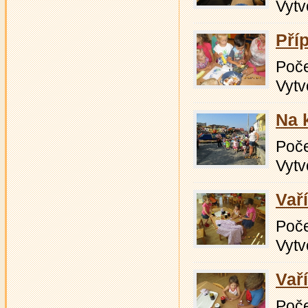
Vytv
Pří
Počet
Vytv
Na 
Počet
Vytv
Vař
Počet
Vytv
Vař
Počet