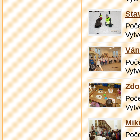
Sta
Počet
Vytv
Ván
Počet
Vytv
Zdo
Počet
Vytv
Mik
Počet