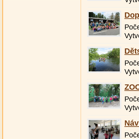
Dop
Počet
Vytv
Dět
Počet
Vytv
ZOO
Počet
Vytv
Náv
Počet