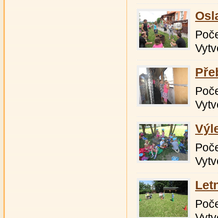
Osl
Počet
Vytv
Pře
Počet
Vytv
Výl
Počet
Vytv
Let
Počet
Vytv