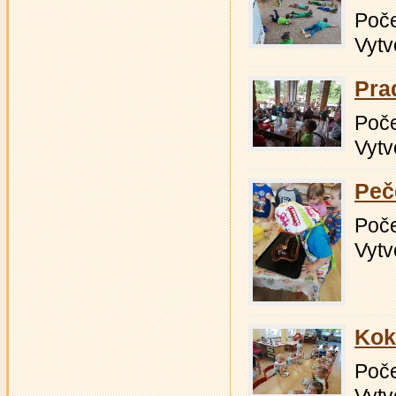
Počet
Vytv
Pra
Počet
Vytv
Peč
Počet
Vytv
Kok
Počet
Vytv