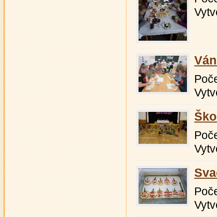
Vytv
Ván
Počet
Vytv
Ško
Počet
Vytv
Sva
Počet
Vytv