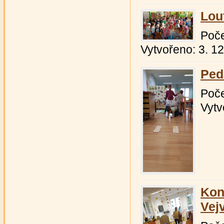
Lou
Počet
Vytvořeno: 3. 1
Ped
Počet
Vytv
Kon
Vej