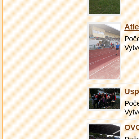
Atl
Počet
Vytv
Usp
Počet
Vytv
OVO