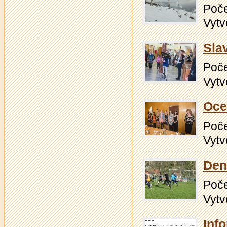
Počet
Vytv
Sla
Počet
Vytv
Oce
Počet
Vytv
Den
Počet
Vytv
Inf