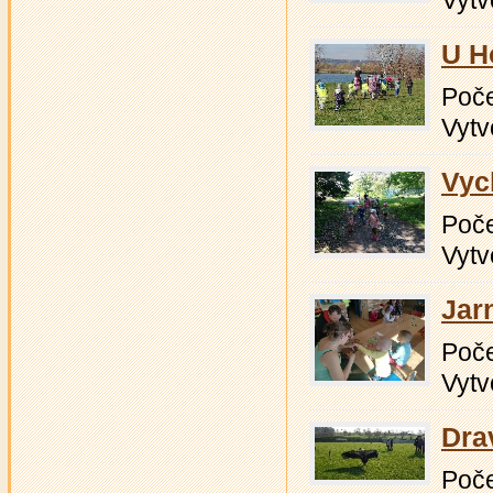
U H
Počet
Vytv
Vyc
Počet
Vytv
Jarn
Počet
Vytv
Dra
Počet