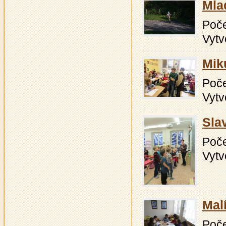
Mla
Počet
Vytv
Mik
Počet
Vytv
Sla
Počet
Vytv
Malí
Počet