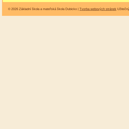
© 2026 Základní škola a mateřská škola Dubicko |
Tvorba webových stránek
Užitečn