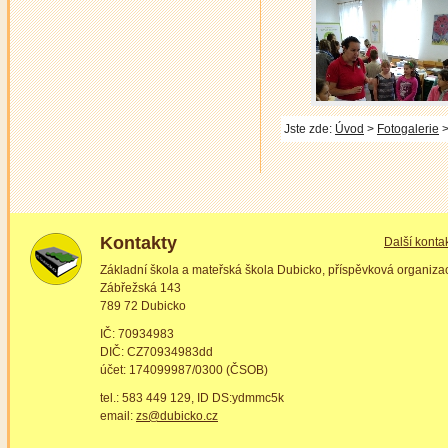
Jste zde:
Úvod
>
Fotogalerie
>
Kontakty
Další konta
Základní škola a mateřská škola Dubicko, příspěvková organiza
Zábřežská 143
789 72 Dubicko
IČ: 70934983
DIČ: CZ70934983dd
účet: 174099987/0300 (ČSOB)
tel.: 583 449 129, ID DS:ydmmc5k
email:
zs@dubicko.cz