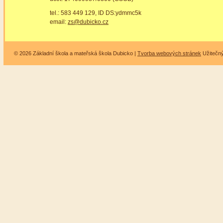
tel.: 583 449 129, ID DS:ydmmc5k
email:
zs@dubicko.cz
© 2026 Základní škola a mateřská škola Dubicko |
Tvorba webových stránek
Užitečn