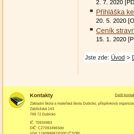
2. 7. 2020 [P
Přihláška k
20. 5. 2020 
Ceník stravn
15. 1. 2020 [
Jste zde:
Úvod
>
Kontakty
Další konta
Základní škola a mateřská škola Dubicko, příspěvková organiza
Zábřežská 143
789 72 Dubicko
IČ: 70934983
DIČ: CZ70934983dd
účet: 174099987/0300 (ČSOB)