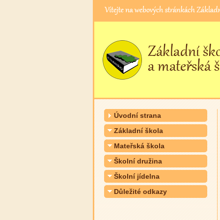
Úvodní strana
Základní škola
Mateřská škola
Školní družina
Školní jídelna
Důležité odkazy