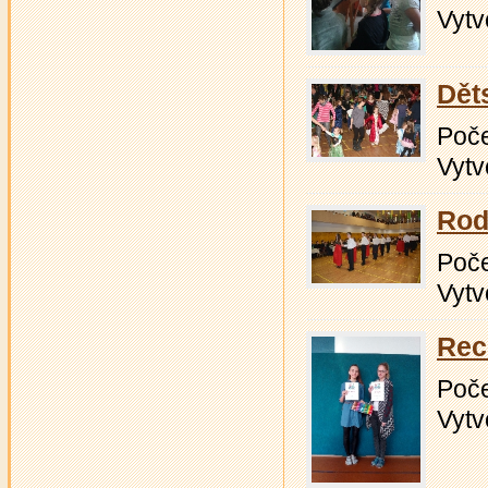
Vytv
Dět
Počet
Vytv
Rod
Počet
Vytv
Rec
Počet
Vytv