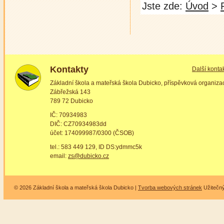
Jste zde:
Úvod
>
Kontakty
Další konta
Základní škola a mateřská škola Dubicko, příspěvková organiza
Zábřežská 143
789 72 Dubicko
IČ: 70934983
DIČ: CZ70934983dd
účet: 174099987/0300 (ČSOB)
tel.: 583 449 129, ID DS:ydmmc5k
email:
zs@dubicko.cz
© 2026 Základní škola a mateřská škola Dubicko |
Tvorba webových stránek
Užitečn