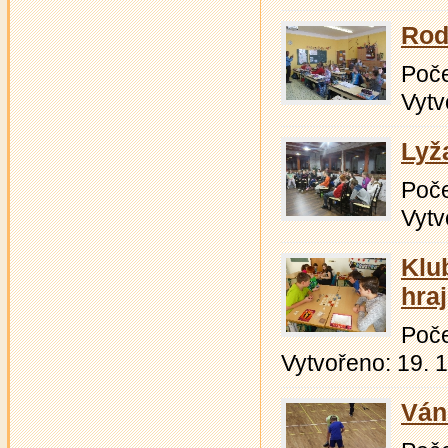
Rod
Počet
Vytv
Lyž
Počet
Vytv
Klu
hra
Počet
Vytvořeno: 19. 
Váno