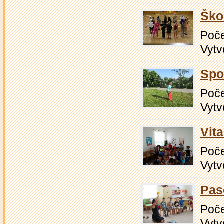
Ško
Počet
Vytv
Spo
Počet
Vytv
Vit
Počet
Vytv
Pas
Počet
Vytv