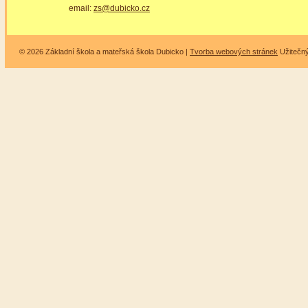
email:
zs@dubicko.cz
© 2026 Základní škola a mateřská škola Dubicko |
Tvorba webových stránek
Užitečn