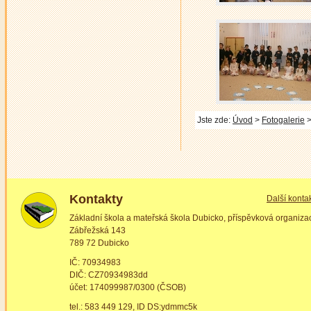
Jste zde:
Úvod
>
Fotogalerie
>
Kontakty
Další konta
Základní škola a mateřská škola Dubicko, příspěvková organiza
Zábřežská 143
789 72 Dubicko
IČ: 70934983
DIČ: CZ70934983dd
účet: 174099987/0300 (ČSOB)
tel.: 583 449 129, ID DS:ydmmc5k