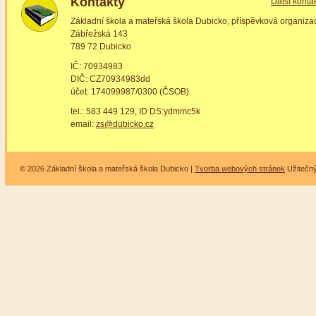
Kontakty
Další konta
Základní škola a mateřská škola Dubicko, příspěvková organiza
Zábřežská 143
789 72 Dubicko
IČ: 70934983
DIČ: CZ70934983dd
účet: 174099987/0300 (ČSOB)
tel.: 583 449 129, ID DS:ydmmc5k
email:
zs@dubicko.cz
© 2026 Základní škola a mateřská škola Dubicko |
Tvorba webových stránek
Užitečn