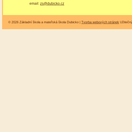
email:
zs@dubicko.cz
© 2026 Základní škola a mateřská škola Dubicko |
Tvorba webových stránek
Užitečn