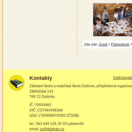
Jste zde:
Úvod
>
Fotogalerie
>
Kontakty
Další konta
Základní škola a mateřská škola Dubicko, příspěvková organiza
Zábřežská 143
789 72 Dubicko
IČ: 70934983
DIČ: CZ70934983dd
účet: 174099987/0300 (ČSOB)
tel.: 583 449 129, ID DS:ydmmc5k
email:
zs@dubicko.cz