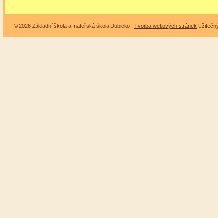
© 2026 Základní škola a mateřská škola Dubicko |
Tvorba webových stránek
Užitečn