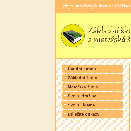
Úvodní strana
Základní škola
Mateřská škola
Školní družina
Školní jídelna
Důležité odkazy