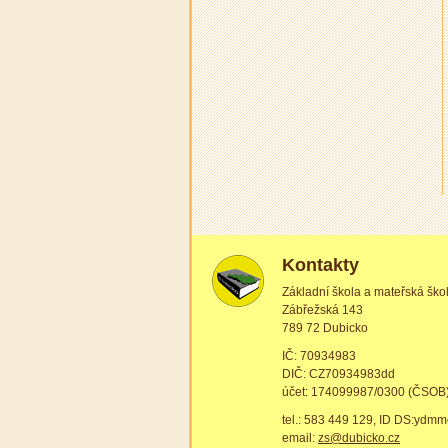
Kontakty
Základní škola a mateřská ško
Zábřežská 143
789 72 Dubicko
IČ: 70934983
DIČ: CZ70934983dd
účet: 174099987/0300 (ČSOB
tel.: 583 449 129, ID DS:ydm
email:
zs@dubicko.cz