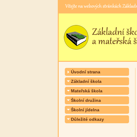
Úvodní strana
Základní škola
Mateřská škola
Školní družina
Školní jídelna
Důležité odkazy