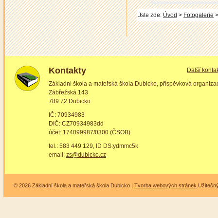
Jste zde:
Úvod
>
Fotogalerie
>
Kontakty
Další konta
Základní škola a mateřská škola Dubicko, příspěvková organiza
Zábřežská 143
789 72 Dubicko
IČ: 70934983
DIČ: CZ70934983dd
účet: 174099987/0300 (ČSOB)
tel.: 583 449 129, ID DS:ydmmc5k
email:
zs@dubicko.cz
© 2026 Základní škola a mateřská škola Dubicko |
Tvorba webových stránek
Užitečn