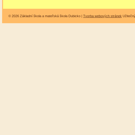
© 2026 Základní škola a mateřská škola Dubicko |
Tvorba webových stránek
Užitečn