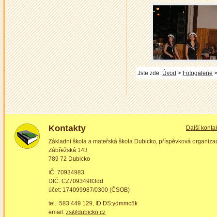
Jste zde:
Úvod
>
Fotogalerie
>
Kontakty
Další konta
Základní škola a mateřská škola Dubicko, příspěvková organiza
Zábřežská 143
789 72 Dubicko
IČ: 70934983
DIČ: CZ70934983dd
účet: 174099987/0300 (ČSOB)
tel.: 583 449 129, ID DS:ydmmc5k
email:
zs@dubicko.cz