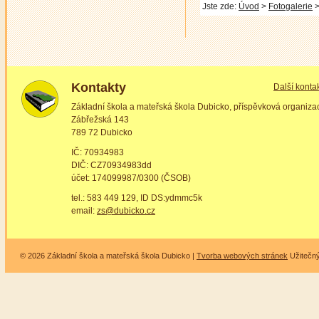
Jste zde:
Úvod
>
Fotogalerie
>
Kontakty
Další konta
Základní škola a mateřská škola Dubicko, příspěvková organiza
Zábřežská 143
789 72 Dubicko
IČ: 70934983
DIČ: CZ70934983dd
účet: 174099987/0300 (ČSOB)
tel.: 583 449 129, ID DS:ydmmc5k
email:
zs@dubicko.cz
© 2026 Základní škola a mateřská škola Dubicko |
Tvorba webových stránek
Užitečn