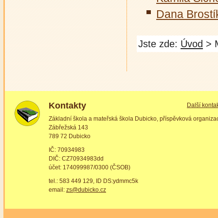
Dana Brostí
Jste zde:
Úvod
> M
Kontakty
Další konta
Základní škola a mateřská škola Dubicko, příspěvková organiza
Zábřežská 143
789 72 Dubicko
IČ: 70934983
DIČ: CZ70934983dd
účet: 174099987/0300 (ČSOB)
tel.: 583 449 129, ID DS:ydmmc5k
email:
zs@dubicko.cz