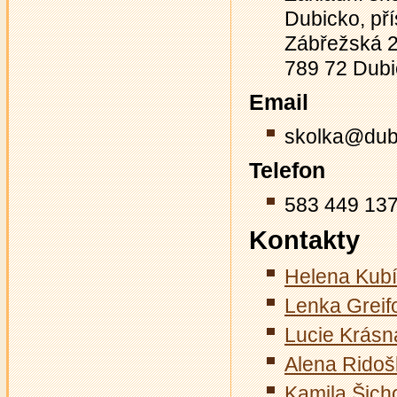
Dubicko, př
Zábřežská 
789 72 Dub
Email
skolka@dub
Telefon
583 449 137
Kontakty
Helena Kub
Lenka Greif
Lucie Krásn
Alena Rido
Kamila Šich