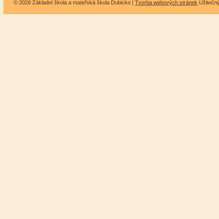
© 2026 Základní škola a mateřská škola Dubicko |
Tvorba webových stránek
Užitečn