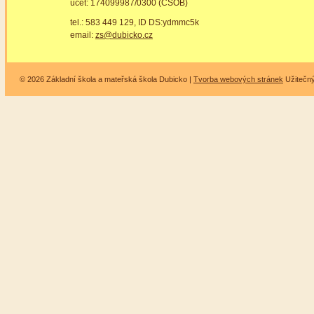
účet: 174099987/0300 (ČSOB)
tel.: 583 449 129, ID DS:ydmmc5k
email:
zs@dubicko.cz
© 2026 Základní škola a mateřská škola Dubicko |
Tvorba webových stránek
Užitečn