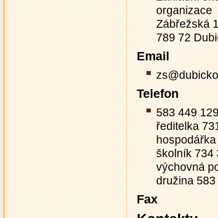
organizace
Zábřežská 
789 72 Dub
Email
zs@dubicko
Telefon
583 449 12
ředitelka 7
hospodářka
školník 734
výchovná p
družina 583
Fax