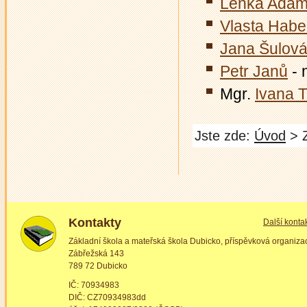
Lenka Adá
Vlasta Habe
Jana Šulov
Petr Janů
- 
Mgr.
Ivana T
Jste zde:
Úvod
> Z
Kontakty
Další konta
Základní škola a mateřská škola Dubicko, příspěvková organiza
Zábřežská 143
789 72 Dubicko
IČ: 70934983
DIČ: CZ70934983dd