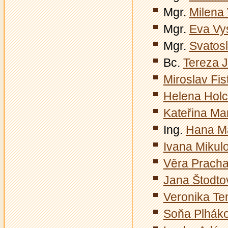
Mgr.
Milena
Mgr.
Eva Vy
Mgr.
Svatos
Bc.
Tereza 
Miroslav Fis
Helena Hol
Kateřina Ma
Ing.
Hana M
Ivana Mikul
Věra Prach
Jana Štodto
Veronika Te
Soňa Plhák